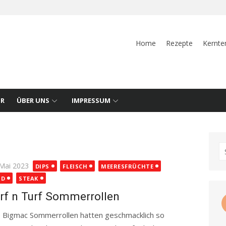
Home
Rezepte
Kernte
UR
ÜBER UNS
IMPRESSUM
S
fo
ted
 Mai 2023
DIPS
FLEISCH
MEERESFRÜCHTE
ND
STEAK
rf n Turf Sommerrollen
 Bigmac Sommerrollen hatten geschmacklich so