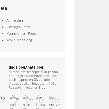
eta
Anmelden
Eintrags-Feed
Kommentar-Feed
WordPress.org
dads.bbq.thats.bbq
🍗 #leckere #rezepte zum Thema
#bbq #grillen #barbecue
🥩 Lasst
euch inspirieren
🥓YouTube
Videos zu allen Rezepten
🍖 Alle
Rezepte im eigenen Blog