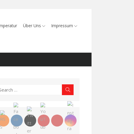
mperatur
Über Uns
Impressum
earch
Search
r: