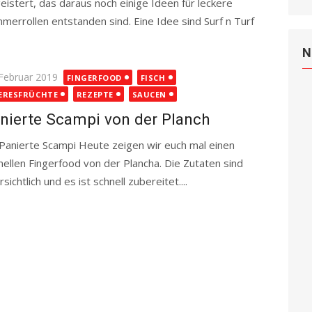
eistert, das daraus noch einige Ideen für leckere
merrollen entstanden sind. Eine Idee sind Surf n Turf
N
ted
 Februar 2019
FINGERFOOD
FISCH
ERESFRÜCHTE
REZEPTE
SAUCEN
nierte Scampi von der Planch
ierte Scampi Heute zeigen wir euch mal einen
nellen Fingerfood von der Plancha. Die Zutaten sind
sichtlich und es ist schnell zubereitet....
Read more