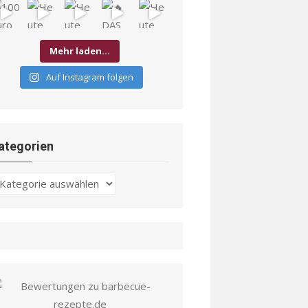
Mehr laden…
Auf Instagram folgen
ategorien
ategorien