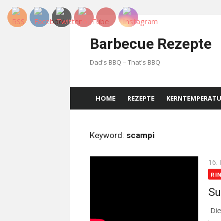
Skip
to
Barbecue Rezepte
content
Dad's BBQ – That's BBQ
HOME
REZEPTE
KERNTEMPERAT
Keyword:
scampi
Pos
16.
on
RI
Su
Die