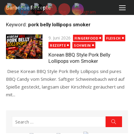
Skip
Barbecue Rezepte
to
content
Keyword:
pork belly lollipops smoker
Posted
9. Juni 2026
FINGERFOOD
FLEISCH
on
REZEPTE
SCHWEIN
Korean BBQ Style Pork Belly
Lollipops vom Smoker
Diese Korean BBQ Style Pork Belly Lollipops sind pures
BBQ Candy vom Smoker. Saftiger Schweinebauch wird auf
Spieße gesteckt, langsam über Kirschholz geräuchert und
mit...
Read more
Search
Search
for: