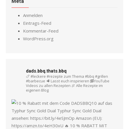
Meta
Anmelden
Eintrags-Feed
Kommentar-Feed
WordPress.org
dads.bbq.thats.bbq
🍗 #leckere #rezepte zum Thema #bbq #grillen
#barbecue
🥩 Lasst euch inspirieren
🥓YouTube
Videos zu allen Rezepten
🍖 Alle Rezepte im
eigenen Blog