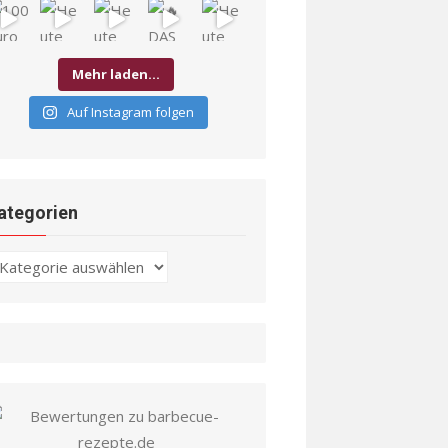
Mehr laden…
Auf Instagram folgen
ategorien
ategorien