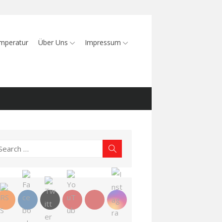
mperatur
Über Uns
Impressum
earch
Search
r: