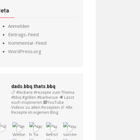
eta
Anmelden
Eintrags-Feed
Kommentar-Feed
WordPress.org
dads.bbq.thats.bbq
🍗 #leckere #rezepte zum Thema
#bbq #grillen #barbecue
🥩 Lasst
euch inspirieren
🥓YouTube
Videos zu allen Rezepten
🍖 Alle
Rezepte im eigenen Blog