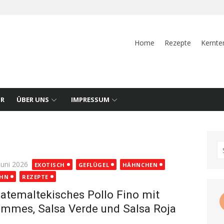
Home
Rezepte
Kernte
UR
ÜBER UNS
IMPRESSUM
S
fo
ted
Juni 2026
EXOTISCH
GEFLÜGEL
HÄHNCHEN
HN
REZEPTE
atemaltekisches Pollo Fino mit
mmes, Salsa Verde und Salsa Roja