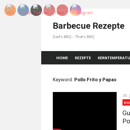
Skip
to
Barbecue Rezepte
content
Dad's BBQ – That's BBQ
HOME
REZEPTE
KERNTEMPERAT
Keyword:
Pollo Frito y Papas
Pos
30. 
on
HU
Gu
Po