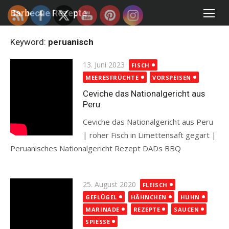
Skip
Barbecue Rezepte
to
content
Keyword:
peruanisch
Posted
13. Juni 2023
FISCH
on
MEERESFRÜCHTE
VORSPEISEN
Ceviche das Nationalgericht aus
Peru
Ceviche das Nationalgericht aus Peru
| roher Fisch in Limettensaft gegart |
Peruanisches Nationalgericht Rezept DADs BBQ
Read more
Posted
25. August 2020
FLEISCH
on
GEFLÜGEL
HÄHNCHEN
HUHN
MARINADE
REZEPTE
SAUCEN
SPIESSE