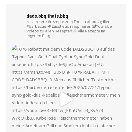
dads.bbq.thats.bbq
🍗 #leckere #rezepte zum Thema #bbq #grillen
#barbecue
🥩 Lasst euch inspirieren
🥓YouTube
Videos zu allen Rezepten
🍖 Alle Rezepte im
eigenen Blog