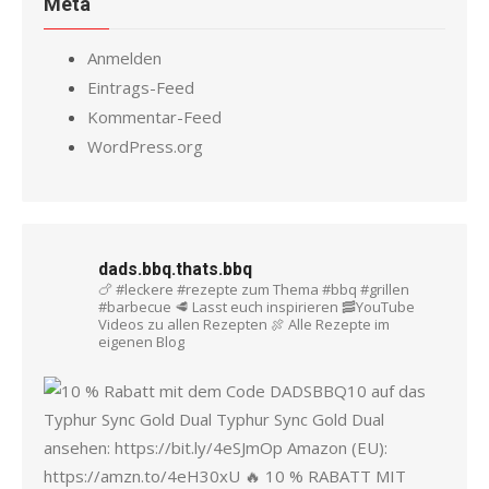
Meta
Anmelden
Eintrags-Feed
Kommentar-Feed
WordPress.org
dads.bbq.thats.bbq
🍗 #leckere #rezepte zum Thema #bbq #grillen
#barbecue
🥩 Lasst euch inspirieren
🥓YouTube
Videos zu allen Rezepten
🍖 Alle Rezepte im
eigenen Blog