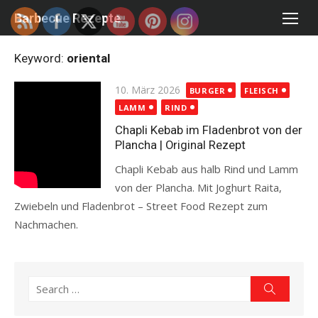
Skip
Barbecue Rezepte
to
content
Keyword:
oriental
Posted
10. März 2026
BURGER
FLEISCH
on
LAMM
RIND
Chapli Kebab im Fladenbrot von der
Plancha | Original Rezept
Chapli Kebab aus halb Rind und Lamm
von der Plancha. Mit Joghurt Raita,
Zwiebeln und Fladenbrot – Street Food Rezept zum
Nachmachen.
Read more
Search
Search
for: