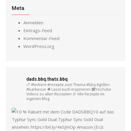
Meta
Anmelden
Eintrags-Feed
Kommentar-Feed
WordPress.org
dads.bbq.thats.bbq
🍗 #leckere #rezepte zum Thema #bbq #grillen
#barbecue
🥩 Lasst euch inspirieren
🥓YouTube
Videos zu allen Rezepten
🍖 Alle Rezepte im
eigenen Blog