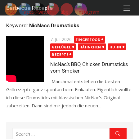
Skip
Barbecue Rezepte
to
content
Keyword:
NicNacs Drumsticks
Posted
7. Juli 2026
FINGERFOOD
on
GEFLÜGEL
HÄHNCHEN
HUHN
REZEPTE
NicNac’s BBQ Chicken Drumsticks
vom Smoker
Manchmal entstehen die besten
Grillrezepte ganz spontan beim Einkaufen. Eigentlich wollte
ich diese Drumsticks mit klassischen NicNac’s Original
zubereiten. Dann sind mir jedoch die neuen...
Read more
Search
Search