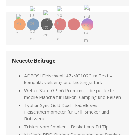
for:
Neueste Beiträge
AOBOSI Fleischwolf AZ-MG102C im Test –
kompakt, vielseitig und leistungsstark
Weber Slate GP 56 Premium – die perfekte
mobile Plancha für Balkon, Camping und Reisen
Typhur Sync Gold Dual – kabelloses
Fleischthermometer für Grill, Smoker und
Rotisserie
Trisket vom Smoker – Brisket aus Tri Tip
NicNac’s BBQ Chicken Drumsticks vom Smoker