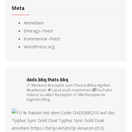
Meta
Anmelden
Eintrags-Feed
Kommentar-Feed
WordPress.org
dads.bbq.thats.bbq
🍗 #leckere #rezepte zum Thema #bbq #grillen
#barbecue
🥩 Lasst euch inspirieren
🥓YouTube
Videos zu allen Rezepten
🍖 Alle Rezepte im
eigenen Blog