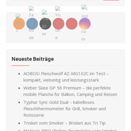
for:
Neueste Beiträge
AOBOSI Fleischwolf AZ-MG102C im Test –
kompakt, vielseitig und leistungsstark
Weber Slate GP 56 Premium – die perfekte
mobile Plancha für Balkon, Camping und Reisen
Typhur Sync Gold Dual – kabelloses
Fleischthermometer für Grill, Smoker und
Rotisserie
Trisket vom Smoker – Brisket aus Tri Tip
NicNac’s BBQ Chicken Drumsticks vom Smoker