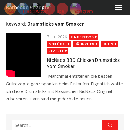
Skip
Barbecue Rezepte
to
content
Keyword:
Drumsticks vom Smoker
Posted
7. Juli 2026
FINGERFOOD
on
GEFLÜGEL
HÄHNCHEN
HUHN
REZEPTE
NicNac’s BBQ Chicken Drumsticks
vom Smoker
Manchmal entstehen die besten
Grillrezepte ganz spontan beim Einkaufen. Eigentlich wollte
ich diese Drumsticks mit klassischen NicNac’s Original
zubereiten. Dann sind mir jedoch die neuen...
Read more
Search
Search