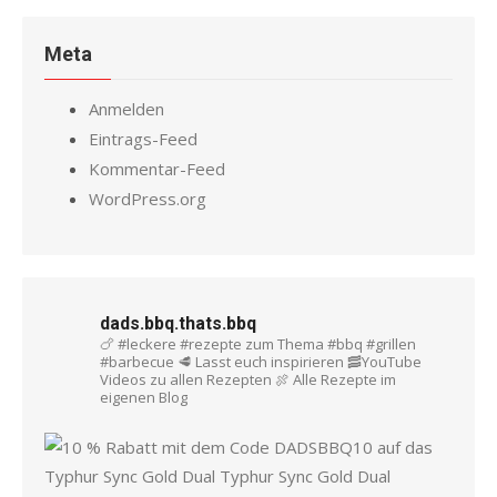
Meta
Anmelden
Eintrags-Feed
Kommentar-Feed
WordPress.org
dads.bbq.thats.bbq
🍗 #leckere #rezepte zum Thema #bbq #grillen
#barbecue
🥩 Lasst euch inspirieren
🥓YouTube
Videos zu allen Rezepten
🍖 Alle Rezepte im
eigenen Blog