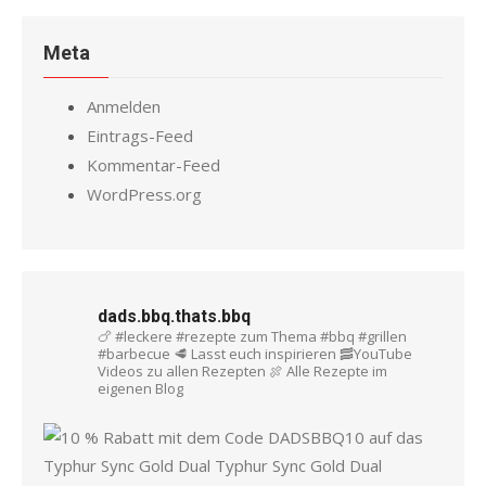
Meta
Anmelden
Eintrags-Feed
Kommentar-Feed
WordPress.org
dads.bbq.thats.bbq
🍗 #leckere #rezepte zum Thema #bbq #grillen
#barbecue
🥩 Lasst euch inspirieren
🥓YouTube
Videos zu allen Rezepten
🍖 Alle Rezepte im
eigenen Blog