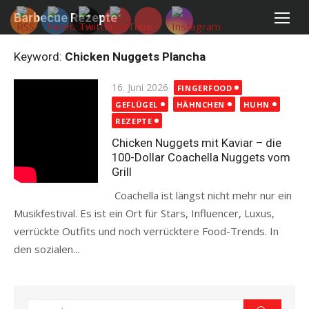
Skip
Barbecue Rezepte
to
content
Keyword:
Chicken Nuggets Plancha
Posted
16. Juni 2026
FINGERFOOD
on
GEFLÜGEL
HÄHNCHEN
HUHN
REZEPTE
Chicken Nuggets mit Kaviar – die
100-Dollar Coachella Nuggets vom
Grill
Coachella ist längst nicht mehr nur ein
Musikfestival. Es ist ein Ort für Stars, Influencer, Luxus,
verrückte Outfits und noch verrücktere Food-Trends. In
den sozialen...
Read more
Search