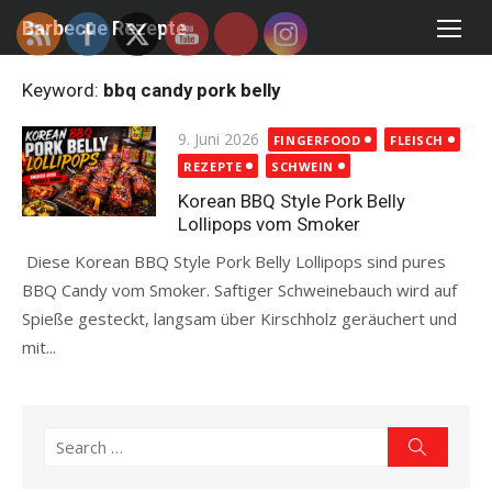
Skip
Barbecue Rezepte
to
content
Keyword:
bbq candy pork belly
Posted
9. Juni 2026
FINGERFOOD
FLEISCH
on
REZEPTE
SCHWEIN
Korean BBQ Style Pork Belly
Lollipops vom Smoker
Diese Korean BBQ Style Pork Belly Lollipops sind pures
BBQ Candy vom Smoker. Saftiger Schweinebauch wird auf
Spieße gesteckt, langsam über Kirschholz geräuchert und
mit...
Read more
Search
Search
for: