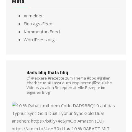
Meta
Anmelden
Eintrags-Feed
Kommentar-Feed
WordPress.org
dads.bbq.thats.bbq
🍗 #leckere #rezepte zum Thema #bbq #grillen
#barbecue
🥩 Lasst euch inspirieren
🥓YouTube
Videos zu allen Rezepten
🍖 Alle Rezepte im
eigenen Blog