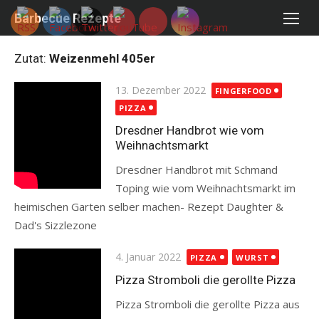
Skip
Barbecue Rezepte
to
content
Zutat:
Weizenmehl 405er
Posted
13. Dezember 2022
FINGERFOOD
on
PIZZA
Dresdner Handbrot wie vom
Weihnachtsmarkt
Dresdner Handbrot mit Schmand
Toping wie vom Weihnachtsmarkt im
heimischen Garten selber machen- Rezept Daughter &
Dad's Sizzlezone
Read more
Posted
4. Januar 2022
PIZZA
WURST
on
Pizza Stromboli die gerollte Pizza
Pizza Stromboli die gerollte Pizza aus