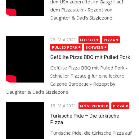
den USA zubereitet im Gasgrill auf
dem Pizzastein - Rezept von
Daughter & Dad's Sizzlezone
Read more
Posted
25. Mai 2021
FLEISCH
PIZZA
on
PULLED PORK
SCHWEIN
Gefüllte Pizza BBQ mit Pulled Pork
Gefüllte Pizza BBQ mit Pulled Pork -
Schneller Pizzateig für eine leckere
Calzone Barbecue - Rezept by
Daughter & Dad's Sizzlezone
Read more
Posted
18. Mai 2021
FINGERFOOD
PIZZA
on
Türkische Pide – Die türkische
Pizza
Türkische Pide, die türkische Pizza auf