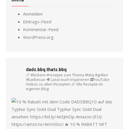
Anmelden
Eintrags-Feed
Kommentar-Feed
WordPress.org
dads.bbq.thats.bbq
🍗 #leckere #rezepte zum Thema #bbq #grillen
#barbecue
🥩 Lasst euch inspirieren
🥓YouTube
Videos zu allen Rezepten
🍖 Alle Rezepte im
eigenen Blog