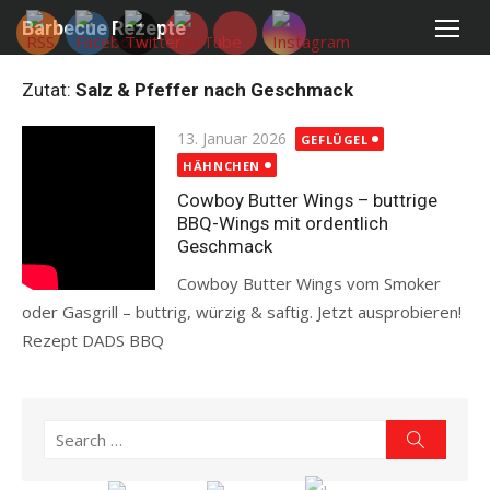
Skip
Barbecue Rezepte
to
content
Zutat:
Salz & Pfeffer nach Geschmack
Posted
13. Januar 2026
GEFLÜGEL
on
HÄHNCHEN
Cowboy Butter Wings – buttrige
BBQ-Wings mit ordentlich
Geschmack
Cowboy Butter Wings vom Smoker
oder Gasgrill – buttrig, würzig & saftig. Jetzt ausprobieren!
Rezept DADS BBQ
Read more
Search
Search
for: