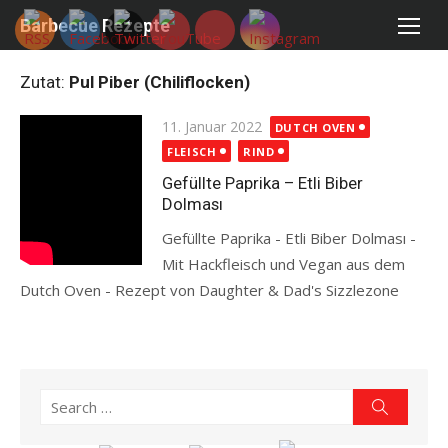
Skip
Barbecue Rezepte
to
content
Zutat:
Pul Piber (Chiliflocken)
Posted
11. Januar 2022
DUTCH OVEN
on
FLEISCH
RIND
Gefüllte Paprika – Etli Biber
Dolması
Gefüllte Paprika - Etli Biber Dolması -
Mit Hackfleisch und Vegan aus dem
Dutch Oven - Rezept von Daughter & Dad's Sizzlezone
Read more
Search
Search
for: