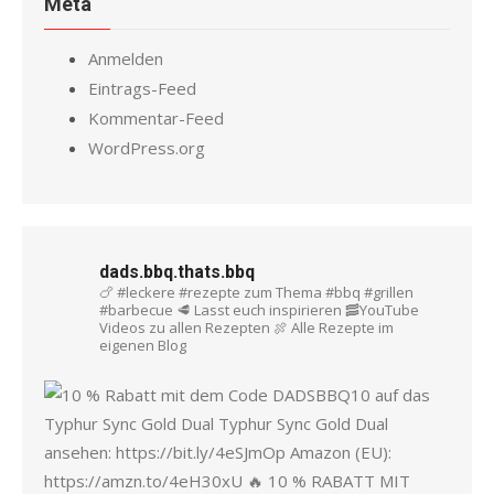
Meta
Anmelden
Eintrags-Feed
Kommentar-Feed
WordPress.org
dads.bbq.thats.bbq
🍗 #leckere #rezepte zum Thema #bbq #grillen
#barbecue
🥩 Lasst euch inspirieren
🥓YouTube
Videos zu allen Rezepten
🍖 Alle Rezepte im
eigenen Blog