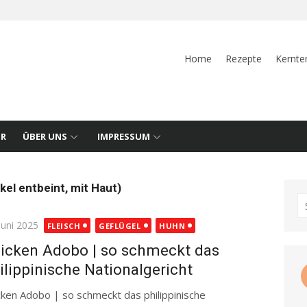
Home
Rezepte
Kernte
UR
ÜBER UNS
IMPRESSUM
el entbeint, mit Haut)
S
fo
ted
Juni 2025
FLEISCH
GEFLÜGEL
HUHN
icken Adobo | so schmeckt das
ilippinische Nationalgericht
cken Adobo | so schmeckt das philippinische