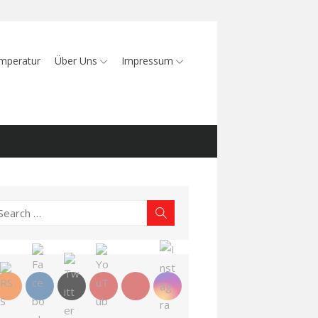
mperatur
Über Uns
Impressum
earch
Search
r: