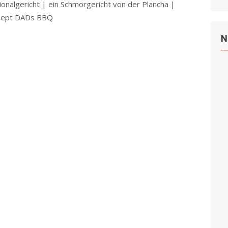
ionalgericht | ein Schmorgericht von der Plancha |
zept DADs BBQ
Read more
N