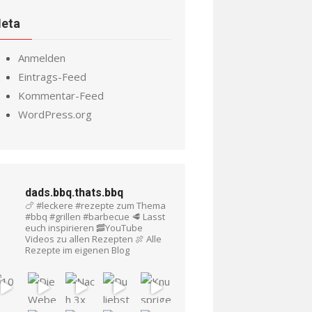
eta
Anmelden
Eintrags-Feed
Kommentar-Feed
WordPress.org
dads.bbq.thats.bbq
🍗 #leckere #rezepte zum Thema
#bbq #grillen #barbecue
🥩 Lasst
euch inspirieren
🥓YouTube
Videos zu allen Rezepten
🍖 Alle
Rezepte im eigenen Blog