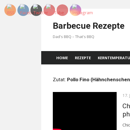
Skip
to
Barbecue Rezepte
content
Dad's BBQ – That's BBQ
HOME
REZEPTE
KERNTEMPERAT
Zutat:
Pollo Fino (Hähnchenschenk
Pos
17. 
on
Ch
ph
Chi