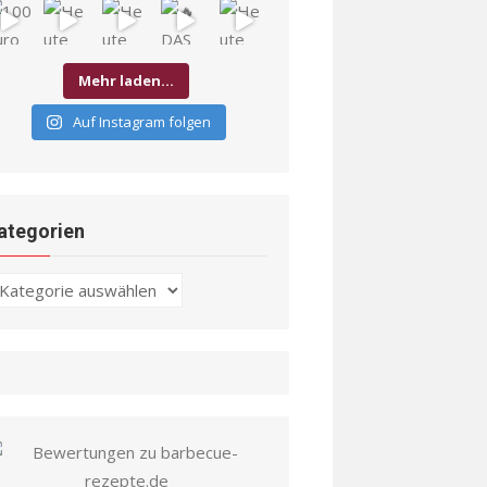
Mehr laden…
Auf Instagram folgen
ategorien
ategorien