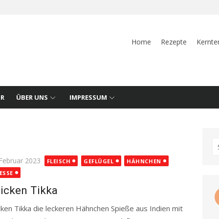
Home
Rezepte
Kernte
UR
ÜBER UNS
IMPRESSUM
S
fo
ted
 Februar 2023
FLEISCH
GEFLÜGEL
HÄHNCHEN
ESSE
icken Tikka
cken Tikka die leckeren Hähnchen Spieße aus Indien mit