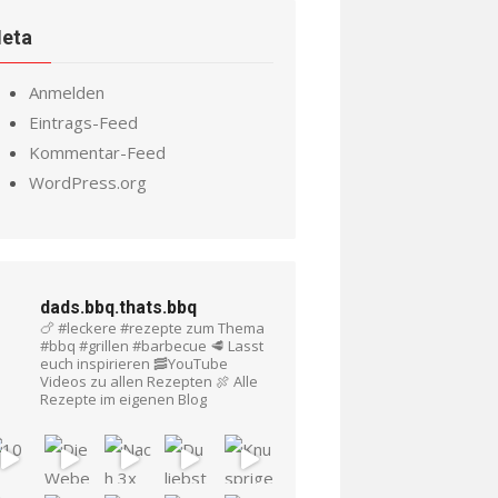
eta
Anmelden
Eintrags-Feed
Kommentar-Feed
WordPress.org
dads.bbq.thats.bbq
🍗 #leckere #rezepte zum Thema
#bbq #grillen #barbecue
🥩 Lasst
euch inspirieren
🥓YouTube
Videos zu allen Rezepten
🍖 Alle
Rezepte im eigenen Blog