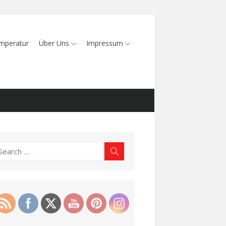
mperatur
Über Uns
Impressum
earch
Search
r: