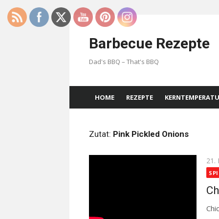
Skip
to
Barbecue Rezepte
content
Dad's BBQ – That's BBQ
HOME
REZEPTE
KERNTEMPERAT
Zutat:
Pink Pickled Onions
Pos
21.
on
SPI
Ch
Chi