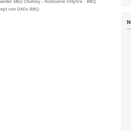
iander Minz Chutney - Rotisserie Onlyfire - BBQ
ept von DADs BBQ
Read more
N