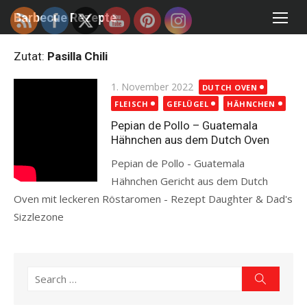
Skip
Barbecue Rezepte
to
content
Zutat:
Pasilla Chili
Posted
1. November 2022
DUTCH OVEN
on
FLEISCH
GEFLÜGEL
HÄHNCHEN
Pepian de Pollo – Guatemala
Hähnchen aus dem Dutch Oven
Pepian de Pollo - Guatemala
Hähnchen Gericht aus dem Dutch
Oven mit leckeren Röstaromen - Rezept Daughter & Dad's
Sizzlezone
Read more
Search
Search
for: