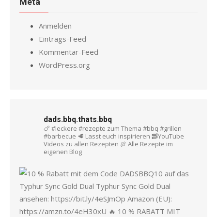
Meta
Anmelden
Eintrags-Feed
Kommentar-Feed
WordPress.org
dads.bbq.thats.bbq
🍗 #leckere #rezepte zum Thema #bbq #grillen
#barbecue
🥩 Lasst euch inspirieren
🥓YouTube
Videos zu allen Rezepten
🍖 Alle Rezepte im
eigenen Blog