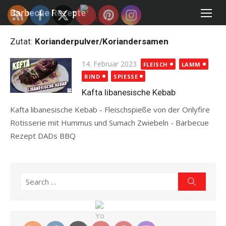
Skip
Barbecue Rezepte
to
content
Zutat:
Korianderpulver/Koriandersamen
Posted
14. Februar 2023
FLEISCH
LAMM
on
RIND
SPIESSE
Kafta libanesische Kebab
Kafta libanesische Kebab - Fleischspieße von der Onlyfire
Rotisserie mit Hummus und Sumach Zwiebeln - Barbecue
Rezept DADs BBQ
Read more
Search
Search
for: