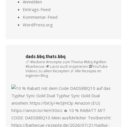
Anmelden
Eintrags-Feed
Kommentar-Feed
WordPress.org
dads.bbq.thats.bbq
🍗 #leckere #rezepte zum Thema #bbq #grillen
#barbecue
🥩 Lasst euch inspirieren
🥓YouTube
Videos zu allen Rezepten
🍖 Alle Rezepte im
eigenen Blog