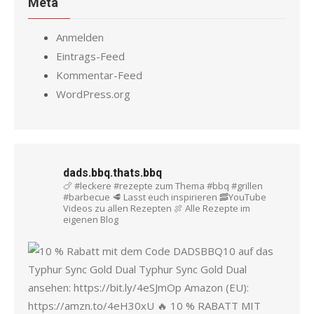
Meta
Anmelden
Eintrags-Feed
Kommentar-Feed
WordPress.org
dads.bbq.thats.bbq
🍗 #leckere #rezepte zum Thema #bbq #grillen
#barbecue
🥩 Lasst euch inspirieren
🥓YouTube
Videos zu allen Rezepten
🍖 Alle Rezepte im
eigenen Blog