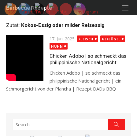
Skip
Barbecue Rezepte
to
content
Zutat:
Kokos-Essig oder milder Reisessig
Posted
17. Juni 2025
FLEISCH
GEFLÜGEL
on
HUHN
Chicken Adobo | so schmeckt das
philippinische Nationalgericht
Chicken Adobo | so schmeckt das
philippinische Nationalgericht | ein
Schmorgericht von der Plancha | Rezept DADs BBQ
Read more
Search
Search
for: