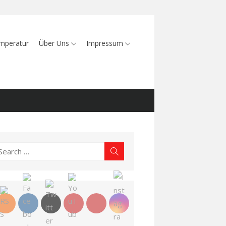
mperatur
Über Uns
Impressum
earch
Search
r: