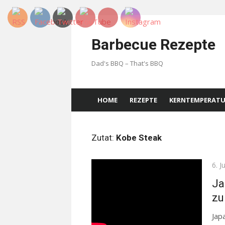
Skip
to
Barbecue Rezepte
content
Dad's BBQ – That's BBQ
HOME
REZEPTE
KERNTEMPERAT
Zutat:
Kobe Steak
Pos
6. J
on
Ja
zu
Jap