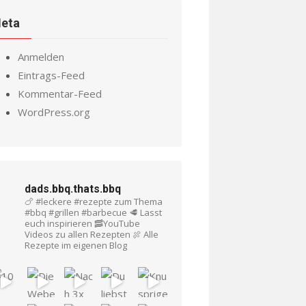
eta
Anmelden
Eintrags-Feed
Kommentar-Feed
WordPress.org
dads.bbq.thats.bbq
🍗 #leckere #rezepte zum Thema
#bbq #grillen #barbecue
🥩 Lasst
euch inspirieren
🥓YouTube
Videos zu allen Rezepten
🍖 Alle
Rezepte im eigenen Blog