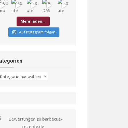
Mehr laden…
Auf Instagram folgen
ategorien
ategorien