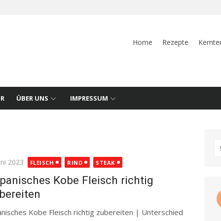
Home
Rezepte
Kernte
UR
ÜBER UNS
IMPRESSUM
S
fo
ted
uni 2023
FLEISCH
RIND
STEAK
panisches Kobe Fleisch richtig
bereiten
anisches Kobe Fleisch richtig zubereiten | Unterschied