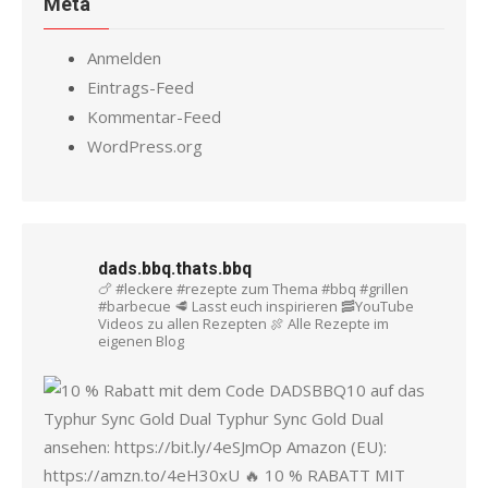
Meta
Anmelden
Eintrags-Feed
Kommentar-Feed
WordPress.org
dads.bbq.thats.bbq
🍗 #leckere #rezepte zum Thema #bbq #grillen
#barbecue
🥩 Lasst euch inspirieren
🥓YouTube
Videos zu allen Rezepten
🍖 Alle Rezepte im
eigenen Blog