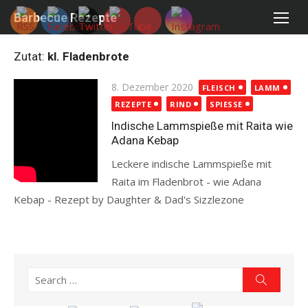
Skip
Barbecue Rezepte
to
content
Zutat:
kl. Fladenbrote
Posted
8. Dezember 2020
FLEISCH
LAMM
on
REZEPTE
RIND
SPIESSE
Indische Lammspieße mit Raita wie
Adana Kebap
Leckere indische Lammspieße mit
Raita im Fladenbrot - wie Adana
Kebap - Rezept by Daughter & Dad's Sizzlezone
Read more
Search
Search
for: