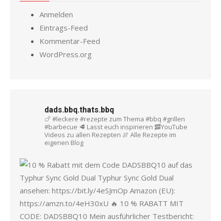
Anmelden
Eintrags-Feed
Kommentar-Feed
WordPress.org
dads.bbq.thats.bbq
🍗 #leckere #rezepte zum Thema #bbq #grillen
#barbecue
🥩 Lasst euch inspirieren
🥓YouTube
Videos zu allen Rezepten
🍖 Alle Rezepte im
eigenen Blog