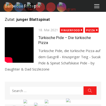
Skip
Barbecue Rezepte
to
content
Zutat:
junger Blattspinat
Posted
18. Mai 2021
FINGERFOOD
PIZZA
on
Türkische Pide – Die türkische
Pizza
Türkische Pide, die türkische Pizza auf
dem Gasgrill - Knuspriger Teig - Sucuk
Pide & Spinat Schafskäse Pide - by
Daughter & Dad Sizzlezone
Read more
Search
Search
for: