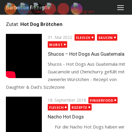
Skip
Barbecue Rezepte
to
content
Zutat:
Hot Dog Brötchen
Posted
31. Mai 2022
FLEISCH
SAUCEN
on
WURST
Shucos – Hot Dogs Aus Guatemala
Shucos - Hot Dogs Aus Guatemala mit
Guacamole und Chimichurry gefüllt mit
zweierlei Würstchen - Rezept von
Daughter & Dad's Sizzlezone
Read more
Posted
18. September 2018
FINGERFOOD
on
FLEISCH
REZEPTE
Nacho Hot Dogs
Für die Nacho Hot Dogs haben wir