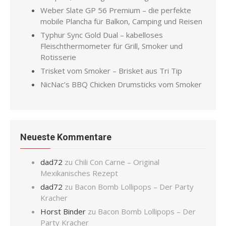
Weber Slate GP 56 Premium – die perfekte
mobile Plancha für Balkon, Camping und Reisen
Typhur Sync Gold Dual – kabelloses
Fleischthermometer für Grill, Smoker und
Rotisserie
Trisket vom Smoker – Brisket aus Tri Tip
NicNac’s BBQ Chicken Drumsticks vom Smoker
Neueste Kommentare
dad72
zu
Chili Con Carne – Original
Mexikanisches Rezept
dad72
zu
Bacon Bomb Lollipops – Der Party
Kracher
Horst Binder
zu
Bacon Bomb Lollipops – Der
Party Kracher