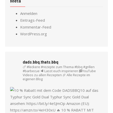
Meta
Anmelden
Eintrags-Feed
Kommentar-Feed
WordPress.org
dads.bbq.thats.bbq
🍗 #leckere #rezepte zum Thema #bbq #grillen
#barbecue
🥩 Lasst euch inspirieren
🥓YouTube
Videos zu allen Rezepten
🍖 Alle Rezepte im
eigenen Blog