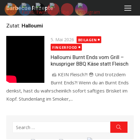
Skip
Barbecue Rezepte
to
content
Zutat:
Halloumi
Posted
5. Mai 2026
BEILAGEN
on
FINGERFOOD
Halloumi Burnt Ends vom Grill –
knuspriger BBQ Käse statt Fleisch
🧀 KEIN Fleisch?! 😳 Und trotzdem
Burnt Ends?! Wenn du an Burnt Ends
denkst, hast du wahrscheinlich sofort saftiges Brisket im
Kopf. Stundenlang im Smoker,...
Read more
Search
Search
for: