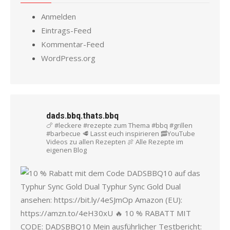
Anmelden
Eintrags-Feed
Kommentar-Feed
WordPress.org
dads.bbq.thats.bbq
🍗 #leckere #rezepte zum Thema #bbq #grillen
#barbecue
🥩 Lasst euch inspirieren
🥓YouTube
Videos zu allen Rezepten
🍖 Alle Rezepte im
eigenen Blog