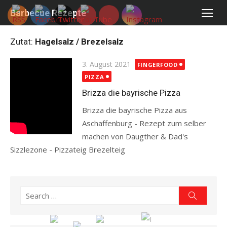
Skip
Barbecue Rezepte
to
content
Zutat:
Hagelsalz / Brezelsalz
Posted
3. August 2021
FINGERFOOD
on
PIZZA
Brizza die bayrische Pizza
Brizza die bayrische Pizza aus
Aschaffenburg - Rezept zum selber
machen von Daugther & Dad's
Sizzlezone - Pizzateig Brezelteig
Read more
Search
Search
for: