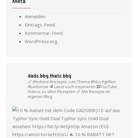
Meta
Anmelden
Eintrags-Feed
Kommentar-Feed
WordPress.org
dads.bbq.thats.bbq
🍗 #leckere #rezepte zum Thema #bbq #grillen
#barbecue
🥩 Lasst euch inspirieren
🥓YouTube
Videos zu allen Rezepten
🍖 Alle Rezepte im
eigenen Blog