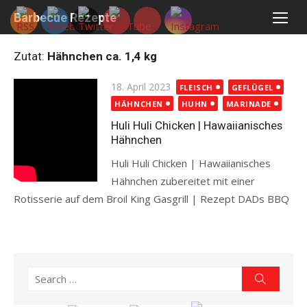
Skip
Barbecue Rezepte
to
content
Zutat:
Hähnchen ca. 1,4 kg
Posted
18. April 2023
FLEISCH
GEFLÜGEL
on
HÄHNCHEN
HUHN
MARINADE
Huli Huli Chicken | Hawaiianisches
Hähnchen
Huli Huli Chicken | Hawaiianisches
Hähnchen zubereitet mit einer
Rotisserie auf dem Broil King Gasgrill | Rezept DADs BBQ
Read more
Search
Search
for: