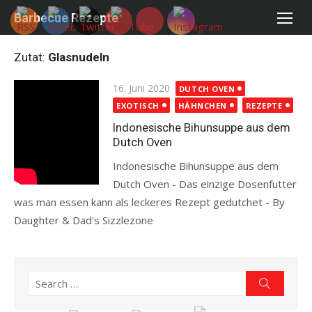
Skip
Barbecue Rezepte
to
content
Zutat:
Glasnudeln
Posted
16. Juni 2020
DUTCH OVEN
on
EXOTISCH
HÄHNCHEN
REZEPTE
Indonesische Bihunsuppe aus dem
Dutch Oven
Indonesische Bihunsuppe aus dem
Dutch Oven - Das einzige Dosenfutter
was man essen kann als leckeres Rezept gedutchet - By
Daughter & Dad's Sizzlezone
Read more
Search
Search
for: