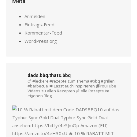
Meta
Anmelden
Eintrags-Feed
Kommentar-Feed
WordPress.org
dads.bbq.thats.bbq
🍗 #leckere #rezepte zum Thema #bbq #grillen
#barbecue
🥩 Lasst euch inspirieren
🥓YouTube
Videos zu allen Rezepten
🍖 Alle Rezepte im
eigenen Blog