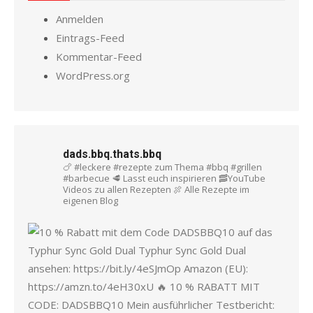
Anmelden
Eintrags-Feed
Kommentar-Feed
WordPress.org
dads.bbq.thats.bbq
🍗 #leckere #rezepte zum Thema #bbq #grillen
#barbecue
🥩 Lasst euch inspirieren
🥓YouTube
Videos zu allen Rezepten
🍖 Alle Rezepte im
eigenen Blog