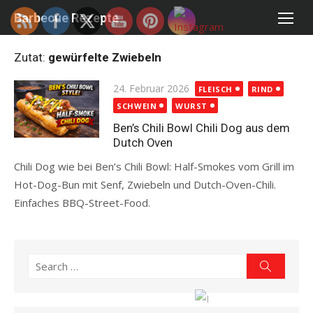
Skip
Barbecue Rezepte
to
content
Zutat:
gewürfelte Zwiebeln
Posted
24. Februar 2026
FLEISCH
RIND
on
SCHWEIN
WURST
Ben’s Chili Bowl Chili Dog aus dem
Dutch Oven
Chili Dog wie bei Ben’s Chili Bowl: Half-Smokes vom Grill im
Hot-Dog-Bun mit Senf, Zwiebeln und Dutch-Oven-Chili.
Einfaches BBQ-Street-Food.
Read more
Search
Search
for: