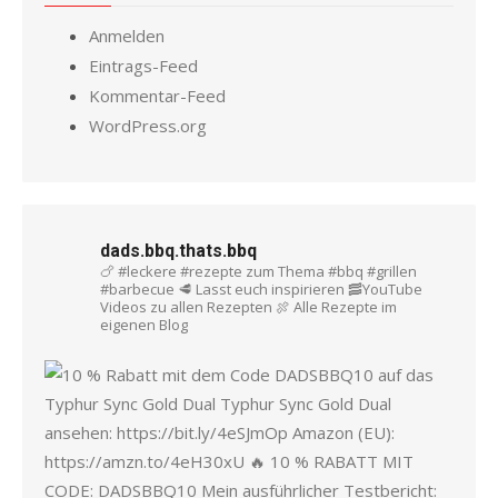
Anmelden
Eintrags-Feed
Kommentar-Feed
WordPress.org
dads.bbq.thats.bbq
🍗 #leckere #rezepte zum Thema #bbq #grillen
#barbecue
🥩 Lasst euch inspirieren
🥓YouTube
Videos zu allen Rezepten
🍖 Alle Rezepte im
eigenen Blog