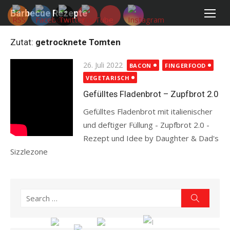
Skip
Barbecue Rezepte
to
content
Zutat:
getrocknete Tomten
Posted
26. Juli 2022
BACON
FINGERFOOD
on
VEGETARISCH
Gefülltes Fladenbrot – Zupfbrot 2.0
Gefülltes Fladenbrot mit italienischer
und deftiger Füllung - Zupfbrot 2.0 -
Rezept und Idee by Daughter & Dad's
Sizzlezone
Read more
Search
Search
for: