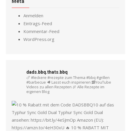
Meta
Anmelden
Eintrags-Feed
Kommentar-Feed
WordPress.org
dads.bbq.thats.bbq
🍗 #leckere #rezepte zum Thema #bbq #grillen
#barbecue
🥩 Lasst euch inspirieren
🥓YouTube
Videos zu allen Rezepten
🍖 Alle Rezepte im
eigenen Blog