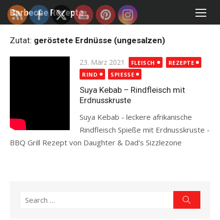
Skip
Barbecue Rezepte
to
content
Zutat:
geröstete Erdnüsse (ungesalzen)
Posted
23. März 2021
FLEISCH
REZEPTE
on
RIND
SPIESSE
Suya Kebab – Rindfleisch mit
Erdnusskruste
Suya Kebab - leckere afrikanische
Rindfleisch Spieße mit Erdnusskruste -
BBQ Grill Rezept von Daughter & Dad's Sizzlezone
Read more
Search
Search
for: