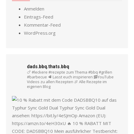
Anmelden
Eintrags-Feed
Kommentar-Feed
WordPress.org
dads.bbq.thats.bbq
🍗 #leckere #rezepte zum Thema #bbq #grillen
#barbecue
🥩 Lasst euch inspirieren
🥓YouTube
Videos zu allen Rezepten
🍖 Alle Rezepte im
eigenen Blog