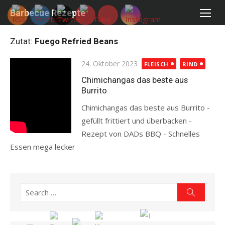
Skip
Barbecue Rezepte
to
content
Zutat:
Fuego Refried Beans
Posted
24. Oktober 2023
FLEISCH
RIND
on
Chimichangas das beste aus
Burrito
Chimichangas das beste aus Burrito -
gefüllt frittiert und überbacken -
Rezept von DADs BBQ - Schnelles
Essen mega lecker
Read more
Search
Search
for: