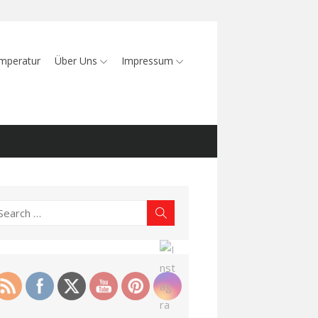
mperatur
Über Uns
Impressum
earch
Search
r: