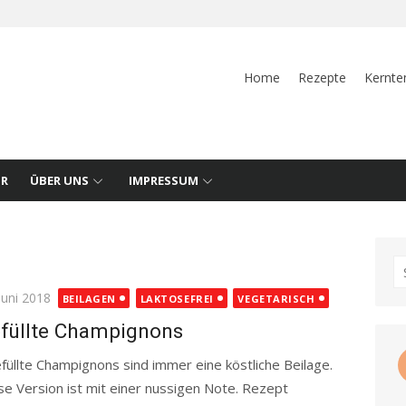
Home
Rezepte
Kernte
UR
ÜBER UNS
IMPRESSUM
S
fo
ted
Juni 2018
BEILAGEN
LAKTOSEFREI
VEGETARISCH
füllte Champignons
üllte Champignons sind immer eine köstliche Beilage.
se Version ist mit einer nussigen Note. Rezept