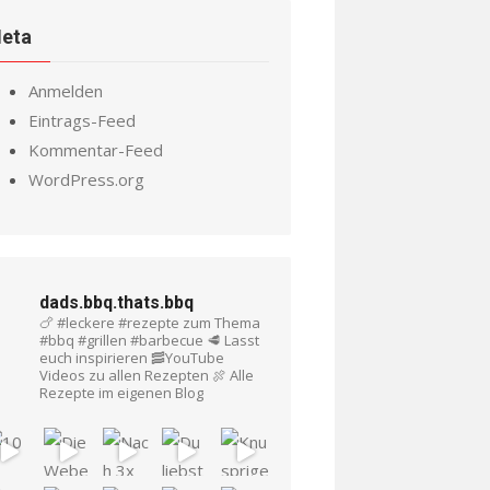
eta
Anmelden
Eintrags-Feed
Kommentar-Feed
WordPress.org
dads.bbq.thats.bbq
🍗 #leckere #rezepte zum Thema
#bbq #grillen #barbecue
🥩 Lasst
euch inspirieren
🥓YouTube
Videos zu allen Rezepten
🍖 Alle
Rezepte im eigenen Blog