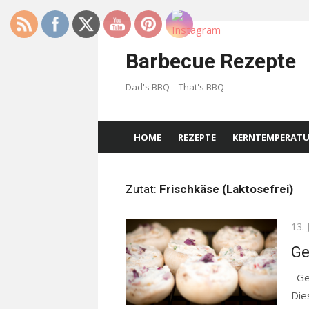
Skip
to
Barbecue Rezepte
content
Dad's BBQ – That's BBQ
HOME
REZEPTE
KERNTEMPERAT
Zutat:
Frischkäse (Laktosefrei)
Pos
13. 
on
Ge
Gef
Die