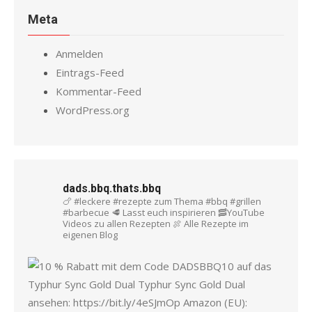
Meta
Anmelden
Eintrags-Feed
Kommentar-Feed
WordPress.org
dads.bbq.thats.bbq
🍗 #leckere #rezepte zum Thema #bbq #grillen
#barbecue
🥩 Lasst euch inspirieren
🥓YouTube
Videos zu allen Rezepten
🍖 Alle Rezepte im
eigenen Blog