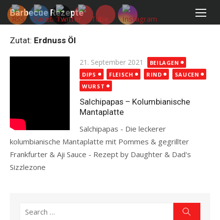
Skip
Barbecue Rezepte
to
content
Zutat:
Erdnuss Öl
Posted
21. September 2021
BEILAGEN
on
DIPS
FLEISCH
RIND
SAUCEN
WURST
Salchipapas – Kolumbianische
Mantaplatte
Salchipapas - Die leckerer
kolumbianische Mantaplatte mit Pommes & gegrillter
Frankfurter & Aji Sauce - Rezept by Daughter & Dad's
Sizzlezone
Read more
Search
Search