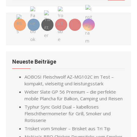
for:
Neueste Beiträge
AOBOSI Fleischwolf AZ-MG102C im Test –
kompakt, vielseitig und leistungsstark
Weber Slate GP 56 Premium – die perfekte
mobile Plancha für Balkon, Camping und Reisen
Typhur Sync Gold Dual – kabelloses
Fleischthermometer für Grill, Smoker und
Rotisserie
Trisket vom Smoker – Brisket aus Tri Tip
NicNac’s BBQ Chicken Drumsticks vom Smoker