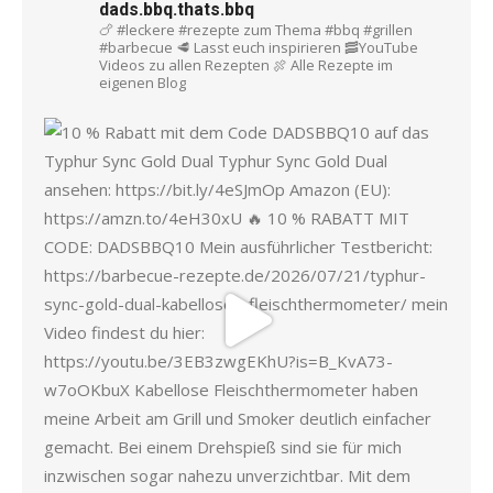
dads.bbq.thats.bbq
🍗 #leckere #rezepte zum Thema #bbq #grillen
#barbecue
🥩 Lasst euch inspirieren
🥓YouTube
Videos zu allen Rezepten
🍖 Alle Rezepte im
eigenen Blog