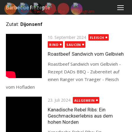
Skip
Barbecue Rezepte
to
content
Zutat:
Dijonsenf
Posted
10. September 2024
FLEISCH
on
RIND
SAUCEN
Roastbeef Sandwich vom Gelbvieh
Roastbeef Sandwich vom Gelbvieh -
Rezept DADs BBQ - Zubereitet auf
einen Ranger von Traeger - Fleisch
vom Hofladen
Read more
Posted
23. Juli 2024
ALLGEMEIN
on
Kanadische Rebel Ribs: Ein
Geschmackserlebnis aus dem
hohen Norden