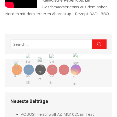
Kanadische Rebel Ribs: Ein
Geschmackserlebnis aus dem hohen
Norden mit dem leckeren Ahornsirup - Rezept DADs BBQ
Read more
Search
Search
for:
Neueste Beiträge
AOBOSI Fleischwolf AZ-MG102C im Test –