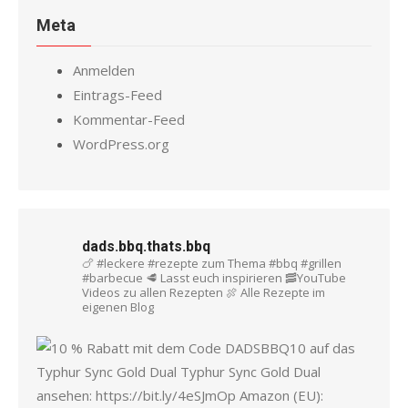
Meta
Anmelden
Eintrags-Feed
Kommentar-Feed
WordPress.org
dads.bbq.thats.bbq
🍗 #leckere #rezepte zum Thema #bbq #grillen
#barbecue
🥩 Lasst euch inspirieren
🥓YouTube
Videos zu allen Rezepten
🍖 Alle Rezepte im
eigenen Blog