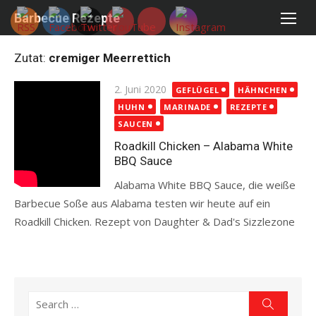
Skip
Barbecue Rezepte
to
content
Zutat:
cremiger Meerrettich
Posted
2. Juni 2020
GEFLÜGEL
HÄHNCHEN
on
HUHN
MARINADE
REZEPTE
SAUCEN
Roadkill Chicken – Alabama White
BBQ Sauce
Alabama White BBQ Sauce, die weiße
Barbecue Soße aus Alabama testen wir heute auf ein
Roadkill Chicken. Rezept von Daughter & Dad's Sizzlezone
Read more
Search
Search