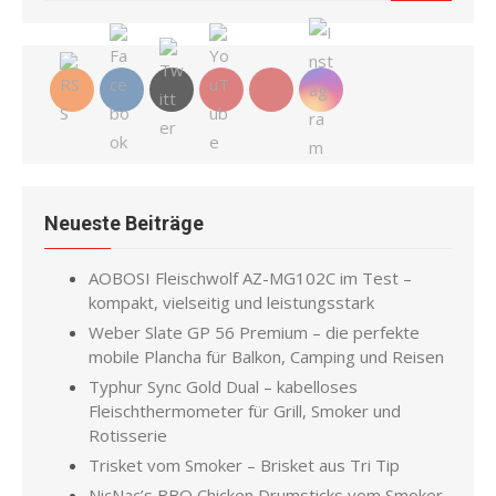
for:
Neueste Beiträge
AOBOSI Fleischwolf AZ-MG102C im Test –
kompakt, vielseitig und leistungsstark
Weber Slate GP 56 Premium – die perfekte
mobile Plancha für Balkon, Camping und Reisen
Typhur Sync Gold Dual – kabelloses
Fleischthermometer für Grill, Smoker und
Rotisserie
Trisket vom Smoker – Brisket aus Tri Tip
NicNac’s BBQ Chicken Drumsticks vom Smoker