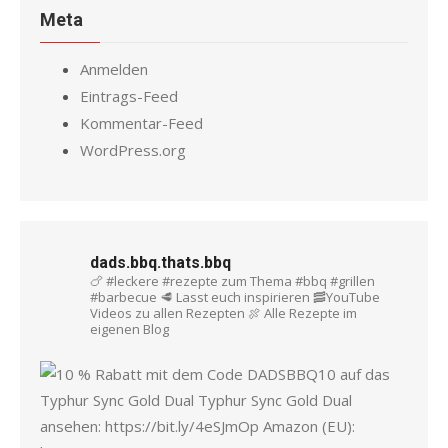
Meta
Anmelden
Eintrags-Feed
Kommentar-Feed
WordPress.org
dads.bbq.thats.bbq
🍗 #leckere #rezepte zum Thema #bbq #grillen
#barbecue
🥩 Lasst euch inspirieren
🥓YouTube
Videos zu allen Rezepten
🍖 Alle Rezepte im
eigenen Blog