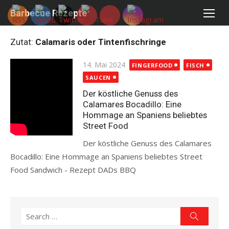
Skip
Barbecue Rezepte
to
content
Zutat:
Calamaris oder Tintenfischringe
Posted
14. Mai 2024
FINGERFOOD
FISCH
on
SAUCEN
Der köstliche Genuss des
Calamares Bocadillo: Eine
Hommage an Spaniens beliebtes
Street Food
Der köstliche Genuss des Calamares
Bocadillo: Eine Hommage an Spaniens beliebtes Street
Food Sandwich - Rezept DADs BBQ
Read more
Search
Search
for: