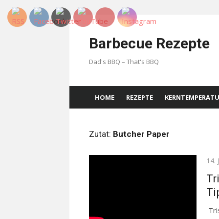
Skip
to
Barbecue Rezepte
content
Dad's BBQ – That's BBQ
HOME
REZEPTE
KERNTEMPERAT
Zutat:
Butcher Paper
Pos
14. 
on
Tr
Ti
Tri