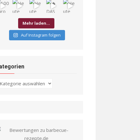
Mehr laden…
Auf Instagram folgen
ategorien
ategorien