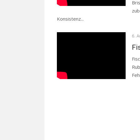
Bri
zub
Konsistenz...
Read more
Pos
6. 
on
Fi
Fis
Rub
Feh