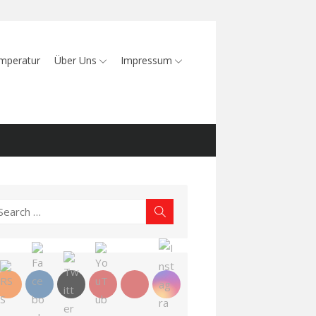
mperatur
Über Uns
Impressum
earch
Search
r: