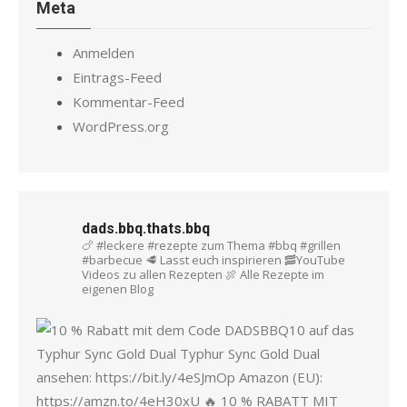
Meta
Anmelden
Eintrags-Feed
Kommentar-Feed
WordPress.org
dads.bbq.thats.bbq
🍗 #leckere #rezepte zum Thema #bbq #grillen
#barbecue
🥩 Lasst euch inspirieren
🥓YouTube
Videos zu allen Rezepten
🍖 Alle Rezepte im
eigenen Blog