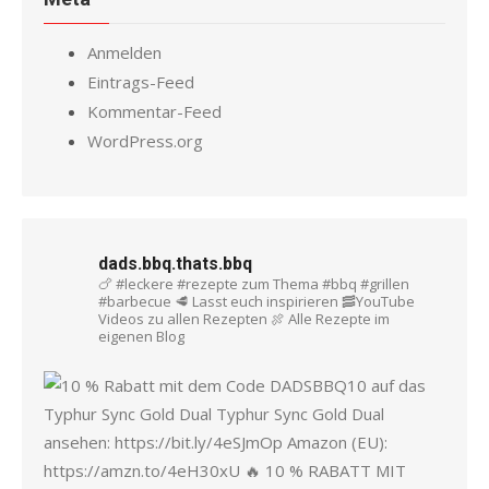
Anmelden
Eintrags-Feed
Kommentar-Feed
WordPress.org
dads.bbq.thats.bbq
🍗 #leckere #rezepte zum Thema #bbq #grillen
#barbecue
🥩 Lasst euch inspirieren
🥓YouTube
Videos zu allen Rezepten
🍖 Alle Rezepte im
eigenen Blog