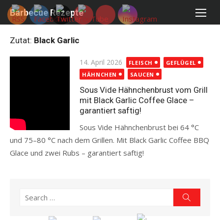
Skip
Barbecue Rezepte
to
content
Zutat:
Black Garlic
Posted
14. April 2026
FLEISCH
GEFLÜGEL
on
HÄHNCHEN
SAUCEN
Sous Vide Hähnchenbrust vom Grill
mit Black Garlic Coffee Glace –
garantiert saftig!
Sous Vide Hähnchenbrust bei 64 °C
und 75–80 °C nach dem Grillen. Mit Black Garlic Coffee BBQ
Glace und zwei Rubs – garantiert saftig!
Read more
Search
Search
for: