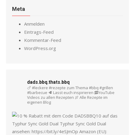
Meta
Anmelden
Eintrags-Feed
Kommentar-Feed
WordPress.org
dads.bbq.thats.bbq
🍗 #leckere #rezepte zum Thema #bbq #grillen
#barbecue
🥩 Lasst euch inspirieren
🥓YouTube
Videos zu allen Rezepten
🍖 Alle Rezepte im
eigenen Blog