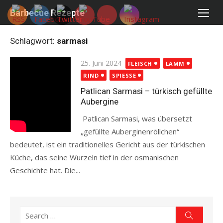
Skip
Barbecue Rezepte
to
content
Schlagwort:
sarmasi
Posted
25. Juni 2024
FLEISCH
LAMM
on
RIND
SPIESSE
Patlican Sarmasi – türkisch gefüllte
Aubergine
Patlican Sarmasi, was übersetzt
„gefüllte Auberginenröllchen“
bedeutet, ist ein traditionelles Gericht aus der türkischen
Küche, das seine Wurzeln tief in der osmanischen
Geschichte hat. Die...
Read more
Search
Search