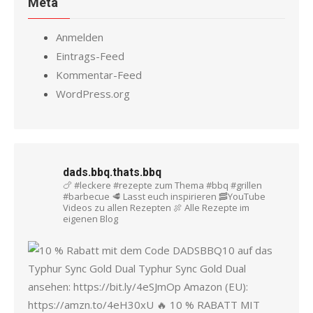
Meta
Anmelden
Eintrags-Feed
Kommentar-Feed
WordPress.org
dads.bbq.thats.bbq
🍗 #leckere #rezepte zum Thema #bbq #grillen
#barbecue
🥩 Lasst euch inspirieren
🥓YouTube
Videos zu allen Rezepten
🍖 Alle Rezepte im
eigenen Blog