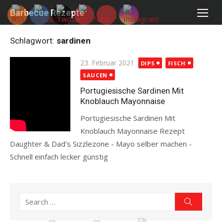
Skip
Barbecue Rezepte
to
content
Schlagwort:
sardinen
Posted
23. Februar 2021
DIPS
FISCH
on
SAUCEN
Portugiesische Sardinen Mit
Knoblauch Mayonnaise
Portugiesische Sardinen Mit
Knoblauch Mayonnaise Rezept
Daughter & Dad's Sizzlezone - Mayo selber machen -
Schnell einfach lecker günstig
Read more
Search
Search
for: