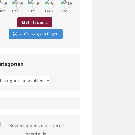
Mehr laden…
Auf Instagram folgen
ategorien
ategorien