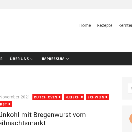
Home
Rezepte
Kernte
UR
ÜBER UNS
IMPRESSUM
S
fo
ted
 November 2021
DUTCH OVEN
FLEISCH
SCHWEIN
RST
ünkohl mit Bregenwurst vom
ihnachtsmarkt