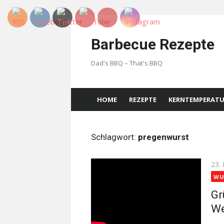
Skip
to
Barbecue Rezepte
content
Dad's BBQ – That's BBQ
HOME
REZEPTE
KERNTEMPERAT
Schlagwort:
pregenwurst
Pos
23.
on
WU
Gr
We