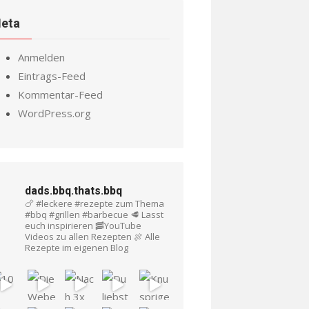
eta
Anmelden
Eintrags-Feed
Kommentar-Feed
WordPress.org
dads.bbq.thats.bbq
🍗 #leckere #rezepte zum Thema
#bbq #grillen #barbecue
🥩 Lasst
euch inspirieren
🥓YouTube
Videos zu allen Rezepten
🍖 Alle
Rezepte im eigenen Blog