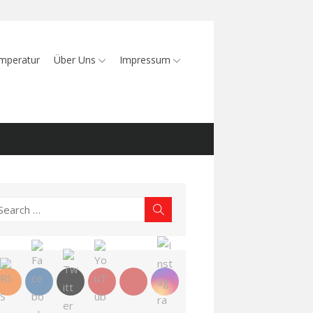
mperatur
Über Uns
Impressum
earch
Search
r: