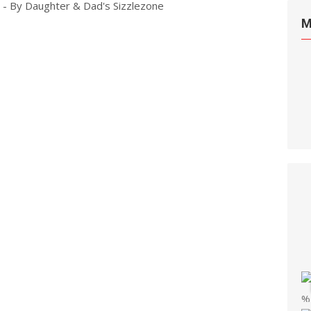
ll - By Daughter & Dad's Sizzlezone
Read more
M