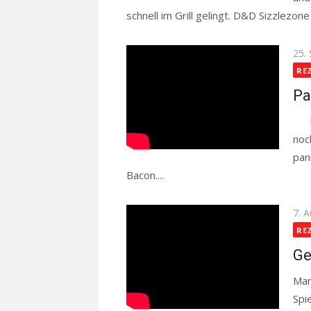
schnell im Grill gelingt. D&D Sizzlezon
Pos
25.
on
RE
Pa
Nac
noc
pan
Bacon....
Read more
Pos
7. 
on
RE
Ge
Mar
Spi