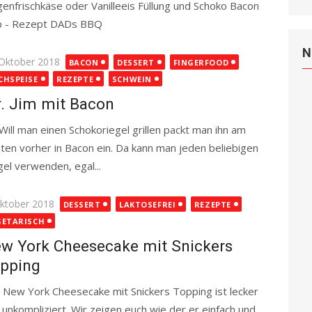
genfrischkäse oder Vanilleeis Füllung und Schoko Bacon
p - Rezept DADs BBQ
Read more
N
ted
 Oktober 2018
BACON
DESSERT
FINGERFOOD
CHSPEISE
REZEPTE
SCHWEIN
. Jim mit Bacon
l man einen Schokoriegel grillen packt man ihn am
ten vorher in Bacon ein. Da kann man jeden beliebigen
gel verwenden, egal...
Read more
ted
Oktober 2018
DESSERT
LAKTOSEFREI
REZEPTE
GETARISCH
w York Cheesecake mit Snickers
pping
 New York Cheesecake mit Snickers Topping ist lecker
 unkompliziert. Wir zeigen euch wie der er einfach und