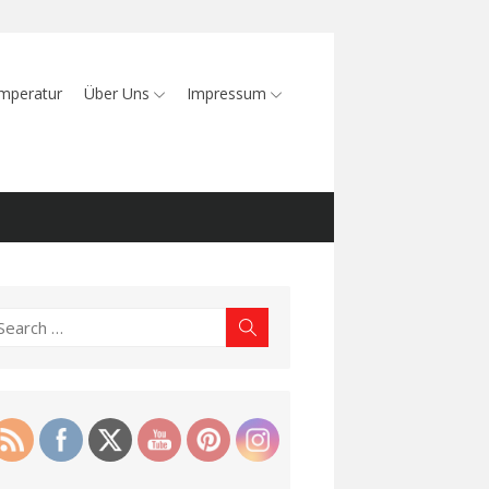
mperatur
Über Uns
Impressum
earch
Search
r: