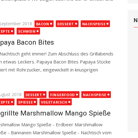
e
Read more
N
ted
 September 2018
BACON
DESSERT
NACHSPEISE
ZEPTE
SCHWEIN
paya Bacon Bites
htisch geht immer! Zum Abschluss des Grillabends
h etwas Leckers. Papaya Bacon Bites Papaya Stücke
iert mit Rohrzucker, eingewickelt in knusprigen
ted
August 2018
DESSERT
FINGERFOOD
NACHSPEISE
ZEPTE
SPIESSE
VEGETARISCH
grillte Marshmallow Mango Spieße
shmallow Mango Spieße - Erdbeer Marshmallow
eße - Bannanen Marshmallow Spieße - Nachtisch vom