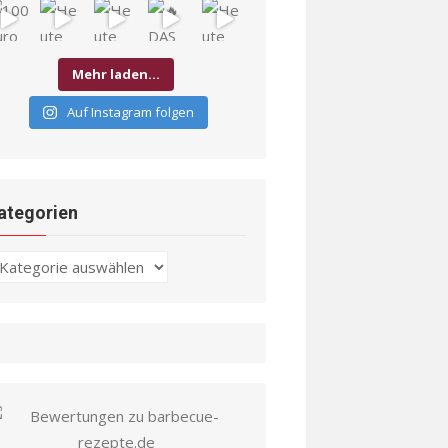
Mehr laden…
Auf Instagram folgen
ategorien
ategorien