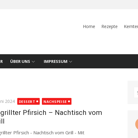
Home
Rezepte
Kernte
UR
ÜBER UNS
IMPRESSUM
S
fo
ted
uni 2024
DESSERT
NACHSPEISE
grillter Pfirsich – Nachtisch vom
ll
illter Pfirsich - Nachtisch vom Grill - Mit