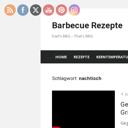
Skip
to
Barbecue Rezepte
content
Dad's BBQ – That's BBQ
HOME
REZEPTE
KERNTEMPERAT
Schlagwort:
nachtisch
Pos
4. J
on
Ge
Gri
Gegr