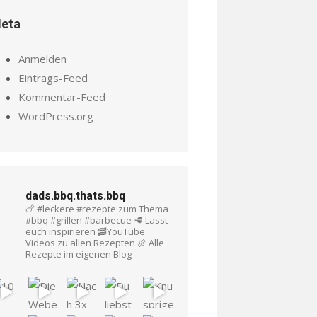
eta
Anmelden
Eintrags-Feed
Kommentar-Feed
WordPress.org
dads.bbq.thats.bbq
🍗 #leckere #rezepte zum Thema
#bbq #grillen #barbecue
🥩 Lasst
euch inspirieren
🥓YouTube
Videos zu allen Rezepten
🍖 Alle
Rezepte im eigenen Blog