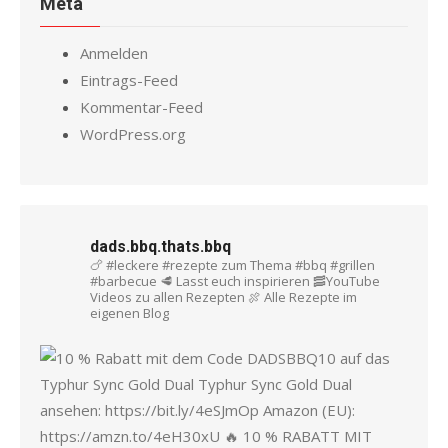
Meta
Anmelden
Eintrags-Feed
Kommentar-Feed
WordPress.org
dads.bbq.thats.bbq
🍗 #leckere #rezepte zum Thema #bbq #grillen
#barbecue
🥩 Lasst euch inspirieren
🥓YouTube
Videos zu allen Rezepten
🍖 Alle Rezepte im
eigenen Blog