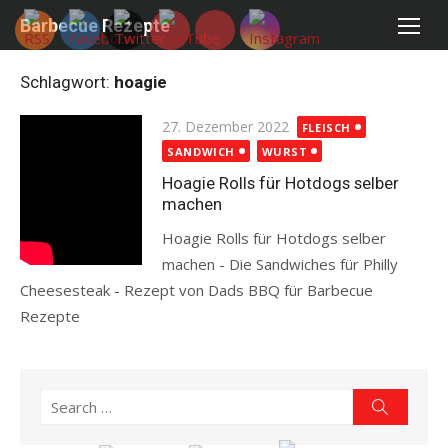
Skip
Barbecue Rezepte
to
content
Schlagwort:
hoagie
Posted
27. Dezember 2022
FLEISCH
on
SANDWICH
WURST
Hoagie Rolls für Hotdogs selber
machen
Hoagie Rolls für Hotdogs selber
machen - Die Sandwiches für Philly
Cheesesteak - Rezept von Dads BBQ für Barbecue
Rezepte
Read more
Search
Search
for: