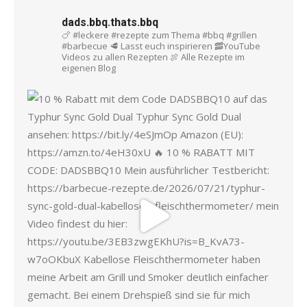
dads.bbq.thats.bbq
🍗 #leckere #rezepte zum Thema #bbq #grillen
#barbecue
🥩 Lasst euch inspirieren
🥓YouTube
Videos zu allen Rezepten
🍖 Alle Rezepte im
eigenen Blog