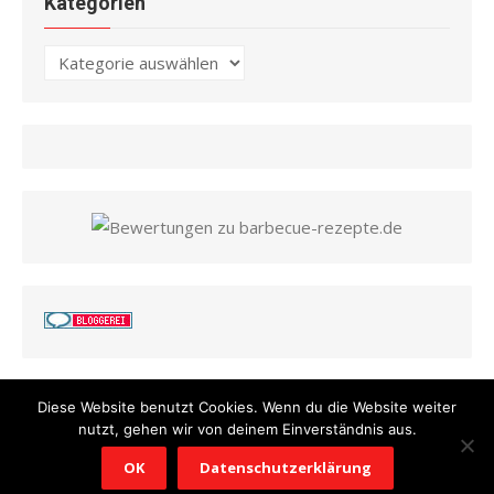
Kategorien
Kategorien
Diese Website benutzt Cookies. Wenn du die Website weiter
nutzt, gehen wir von deinem Einverständnis aus.
© 2026 Barbecue Rezepte
/
Powered by WordPress
/
Theme by
OK
Datenschutzerklärung
Design Lab