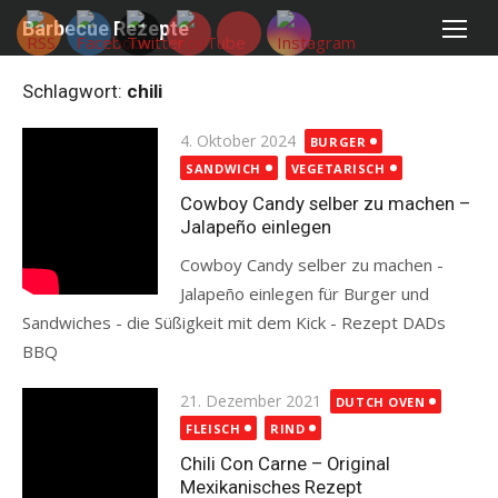
Skip
Barbecue Rezepte
to
content
Schlagwort:
chili
Posted
4. Oktober 2024
BURGER
on
SANDWICH
VEGETARISCH
Cowboy Candy selber zu machen –
Jalapeño einlegen
Cowboy Candy selber zu machen -
Jalapeño einlegen für Burger und
Sandwiches - die Süßigkeit mit dem Kick - Rezept DADs
BBQ
Read more
Posted
21. Dezember 2021
DUTCH OVEN
on
FLEISCH
RIND
Chili Con Carne – Original
Mexikanisches Rezept