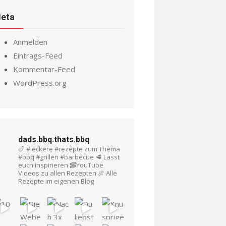
eta
Anmelden
Eintrags-Feed
Kommentar-Feed
WordPress.org
dads.bbq.thats.bbq
🍗 #leckere #rezepte zum Thema
#bbq #grillen #barbecue
🥩 Lasst
euch inspirieren
🥓YouTube
Videos zu allen Rezepten
🍖 Alle
Rezepte im eigenen Blog