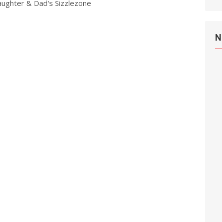
aughter & Dad's Sizzlezone
Read more
N