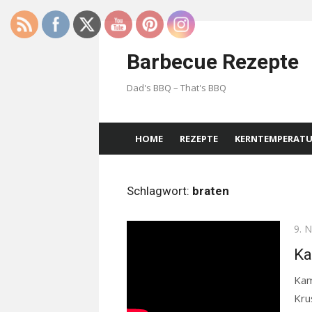
Skip
to
Barbecue Rezepte
content
Dad's BBQ – That's BBQ
HOME
REZEPTE
KERNTEMPERAT
Schlagwort:
braten
Pos
9. 
on
Ka
Kam
Kru