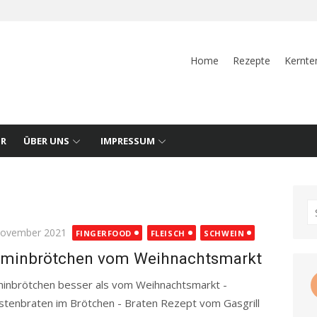
Home
Rezepte
Kernte
UR
ÜBER UNS
IMPRESSUM
S
fo
ted
November 2021
FINGERFOOD
FLEISCH
SCHWEIN
minbrötchen vom Weihnachtsmarkt
inbrötchen besser als vom Weihnachtsmarkt -
stenbraten im Brötchen - Braten Rezept vom Gasgrill