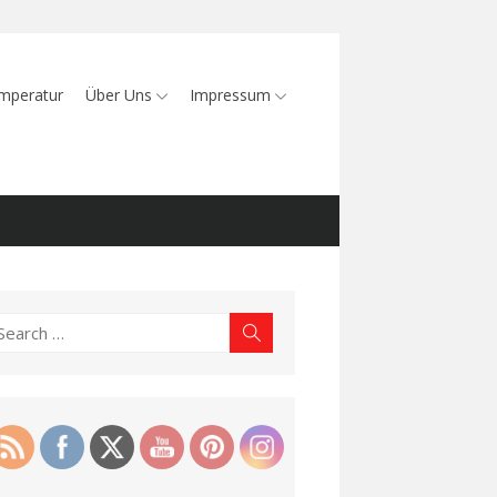
mperatur
Über Uns
Impressum
earch
Search
r: