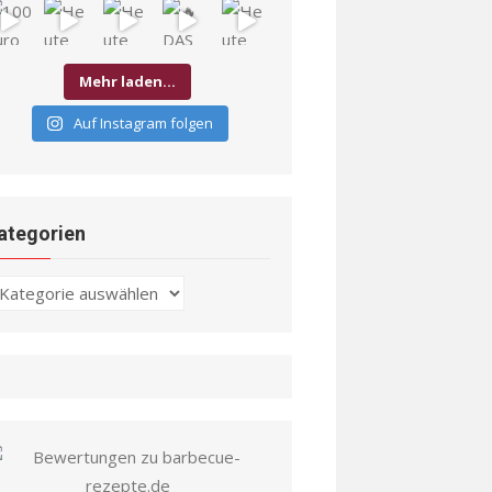
Mehr laden…
Auf Instagram folgen
ategorien
ategorien