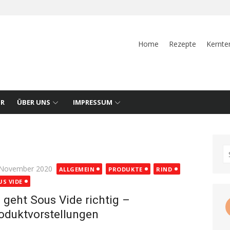
Home
Rezepte
Kernte
UR
ÜBER UNS
IMPRESSUM
S
fo
ted
 November 2020
ALLGEMEIN
PRODUKTE
RIND
US VIDE
 geht Sous Vide richtig –
oduktvorstellungen