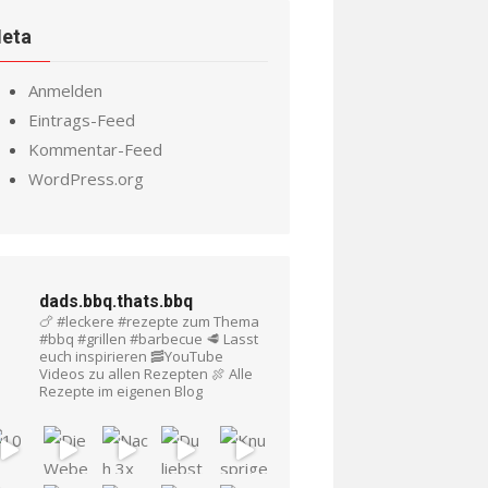
eta
Anmelden
Eintrags-Feed
Kommentar-Feed
WordPress.org
dads.bbq.thats.bbq
🍗 #leckere #rezepte zum Thema
#bbq #grillen #barbecue
🥩 Lasst
euch inspirieren
🥓YouTube
Videos zu allen Rezepten
🍖 Alle
Rezepte im eigenen Blog