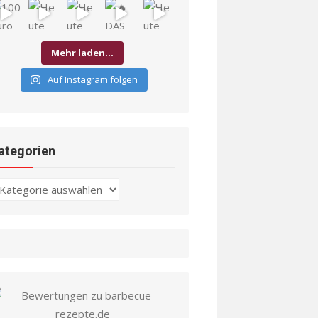
Mehr laden…
Auf Instagram folgen
ategorien
ategorien