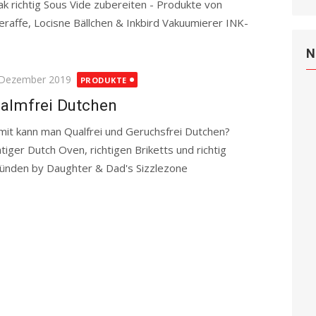
ak richtig Sous Vide zubereiten - Produkte von
eraffe, Locisne Bällchen & Inkbird Vakuumierer INK-
ead more
N
ted
 Dezember 2019
PRODUKTE
almfrei Dutchen
it kann man Qualfrei und Geruchsfrei Dutchen?
htiger Dutch Oven, richtigen Briketts und richtig
ünden by Daughter & Dad's Sizzlezone
Read more