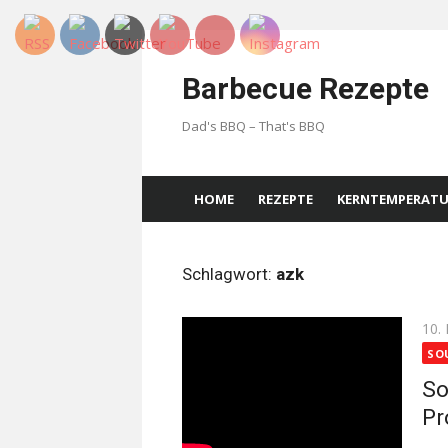
Skip
to
Barbecue Rezepte
content
Dad's BBQ – That's BBQ
HOME
REZEPTE
KERNTEMPERAT
Schlagwort:
azk
Pos
10.
on
SO
So
Pr