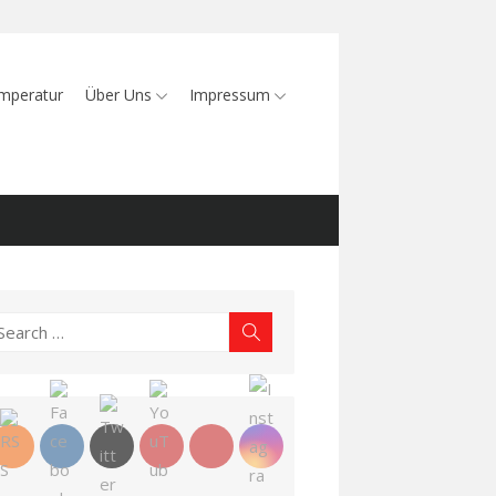
mperatur
Über Uns
Impressum
earch
Search
r: