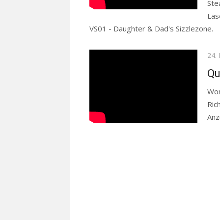
Ste
Las
VS01 - Daughter & Dad's Sizzlezone.
R
Pos
24.
on
Qu
Wom
Ric
Anz