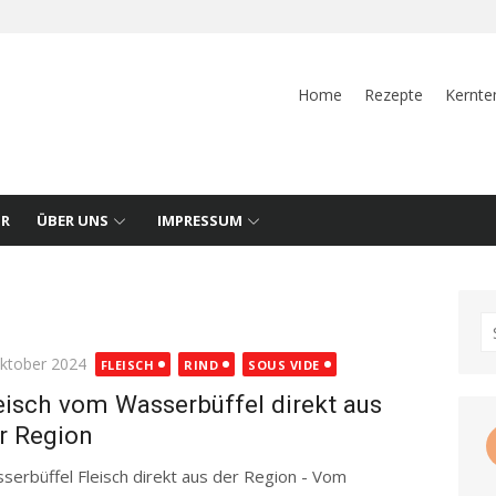
Home
Rezepte
Kernte
UR
ÜBER UNS
IMPRESSUM
S
fo
ted
Oktober 2024
FLEISCH
RIND
SOUS VIDE
eisch vom Wasserbüffel direkt aus
r Region
serbüffel Fleisch direkt aus der Region - Vom