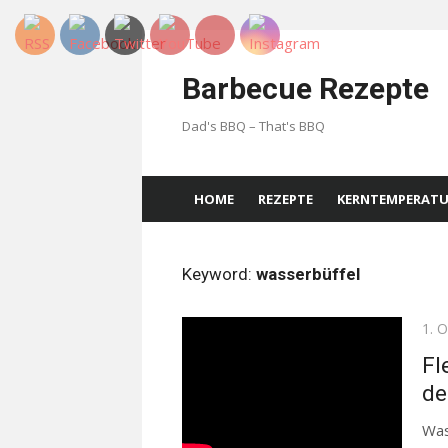
Skip
to
Barbecue Rezepte
content
Dad's BBQ – That's BBQ
HOME
REZEPTE
KERNTEMPERAT
Keyword:
wasserbüffel
Pos
1. 
on
Fl
de
Was