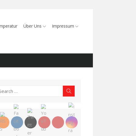
mperatur
Über Uns
Impressum
earch
Search
r: