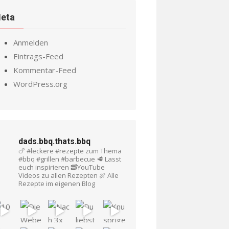
eta
Anmelden
Eintrags-Feed
Kommentar-Feed
WordPress.org
dads.bbq.thats.bbq
🍗 #leckere #rezepte zum Thema
#bbq #grillen #barbecue
🥩 Lasst
euch inspirieren
🥓YouTube
Videos zu allen Rezepten
🍖 Alle
Rezepte im eigenen Blog