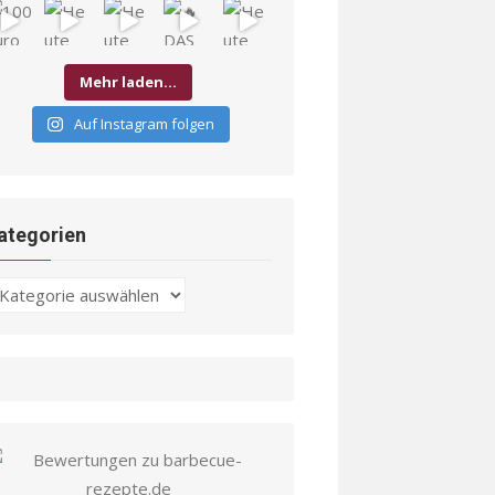
Mehr laden…
Auf Instagram folgen
ategorien
ategorien