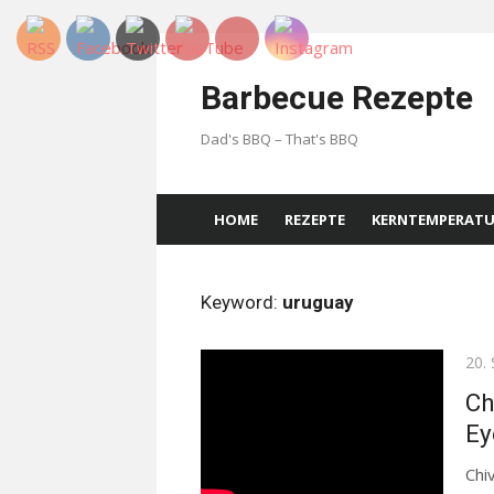
Skip
to
Barbecue Rezepte
content
Dad's BBQ – That's BBQ
HOME
REZEPTE
KERNTEMPERAT
Keyword:
uruguay
Pos
20.
on
Ch
Ey
Chi