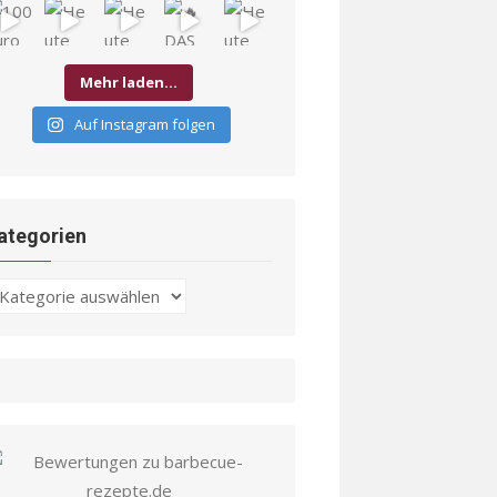
Mehr laden…
Auf Instagram folgen
ategorien
ategorien