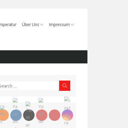
mperatur
Über Uns
Impressum
earch
Search
r: