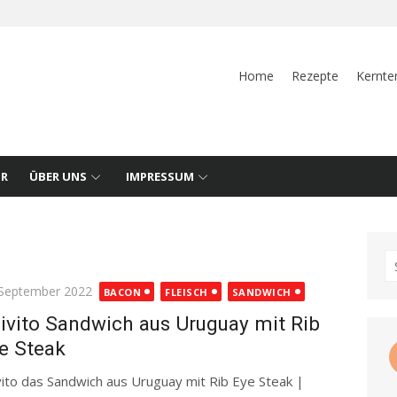
Home
Rezepte
Kernte
UR
ÜBER UNS
IMPRESSUM
S
fo
ted
 September 2022
BACON
FLEISCH
SANDWICH
ivito Sandwich aus Uruguay mit Rib
e Steak
vito das Sandwich aus Uruguay mit Rib Eye Steak |