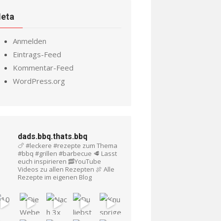
eta
Anmelden
Eintrags-Feed
Kommentar-Feed
WordPress.org
dads.bbq.thats.bbq
🍗 #leckere #rezepte zum Thema
#bbq #grillen #barbecue
🥩 Lasst
euch inspirieren
🥓YouTube
Videos zu allen Rezepten
🍖 Alle
Rezepte im eigenen Blog