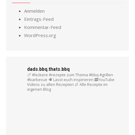
Anmelden
Eintrags-Feed
Kommentar-Feed
WordPress.org
dads.bbq.thats.bbq
🍗 #leckere #rezepte zum Thema #bbq #grillen
#barbecue
🥩 Lasst euch inspirieren
🥓YouTube
Videos zu allen Rezepten
🍖 Alle Rezepte im
eigenen Blog