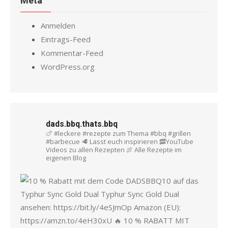
Meta
Anmelden
Eintrags-Feed
Kommentar-Feed
WordPress.org
dads.bbq.thats.bbq
🍗 #leckere #rezepte zum Thema #bbq #grillen
#barbecue
🥩 Lasst euch inspirieren
🥓YouTube
Videos zu allen Rezepten
🍖 Alle Rezepte im
eigenen Blog