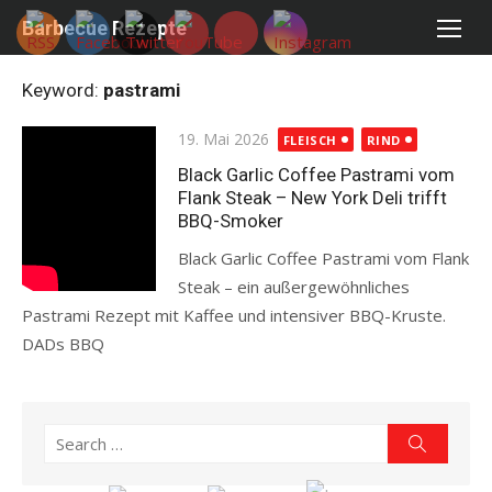
Skip
Barbecue Rezepte
to
content
Keyword:
pastrami
Posted
19. Mai 2026
FLEISCH
RIND
on
Black Garlic Coffee Pastrami vom
Flank Steak – New York Deli trifft
BBQ-Smoker
Black Garlic Coffee Pastrami vom Flank
Steak – ein außergewöhnliches
Pastrami Rezept mit Kaffee und intensiver BBQ-Kruste.
DADs BBQ
Read more
Search
Search
for: